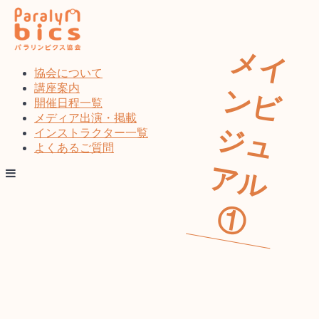
コ
ン
テ
メ
イ
ビ
ュ
ル
ン
ツ
協会について
へ
講座案内
ン
ス
開催日程一覧
キ
メディア出演・掲載
ジ
ッ
インストラクター一覧
プ
よくあるご質問
ア
①