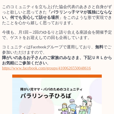
このコミュニティを立ち上げた協会代表のあきさと自身がず
っと欲しいと思ってきた
「パラリンっ子ママが孤独にならな
い、何でも安心して話せる場所
」をこのような形で実現でき
たことを心から嬉しく思っております。
今後も、月1回～2回のゆるりと語り合える座談会を開催予定
で、ゲストをお迎えしての回も企画しています。
コミュニティはFacebookグループで運用しており、
無料
でご
参加いただけますので、
障がいのあるお子さんのご家族のみなさま、下記ＵＲＬから
お気軽にご参加ください
。
https://www.facebook.com/groups/4100626550048616