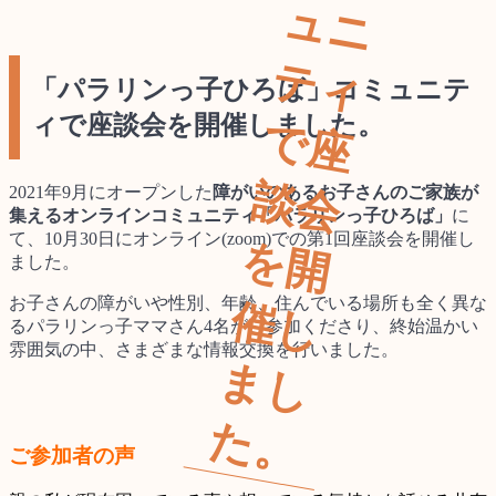
ュ
テ
「パラリンっ子ひろば」コミュニテ
ィで座談会を開催しました。
で
談
2021年9月にオープンした
障がいのあるお子さんのご家族が
集えるオンラインコミュニティ「パラリンっ子ひろば」
に
て、10月30日にオンライン(zoom)での第1回座談会を開催し
を
ました。
お子さんの障がいや性別、年齢、住んでいる場所も全く異な
催
るパラリンっ子ママさん4名がご参加くださり、終始温かい
雰囲気の中、さまざまな情報交換を行いました。
ま
た
。
ご参加者の声