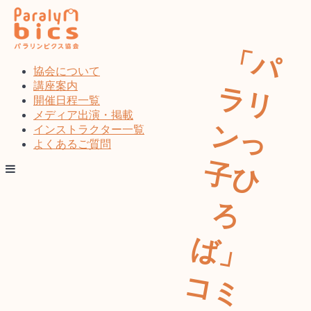
コ
ン
テ
「
パ
リ
っ
ひ
」
ミ
ニ
ィ
座
会
開
し
し
ン
ツ
協会について
へ
講座案内
ラ
ス
開催日程一覧
キ
メディア出演・掲載
ン
ッ
インストラクター一覧
プ
よくあるご質問
子
ろ
ば
コ