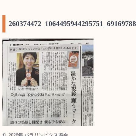
260374472_1064495944295751_6916978
© 2026年 パラリンビクス協会