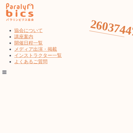
コ
ン
テ
2603744
ン
ツ
協会について
へ
講座案内
ス
開催日程一覧
キ
メディア出演・掲載
ッ
インストラクター一覧
プ
よくあるご質問