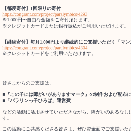
【都度寄付】1回限りの寄付
https://congrant.com/project/paralymbics/4293
※1,000円〜自由な金額をご寄付頂けます。
※クレジットカードまたは銀行振込がご利用いただけます。
【継続寄付】毎月1,000円より継続的にご支援いただく「マ
https://congrant.com/project/paralymbics/4304
※クレジットカードをご利用いただけます。
皆さまからのご支援は、
■『この子には障がいがありますマーク』の制作および配布
■「パラリンっ子ひろば」運営費
などの活動に活用させていただきながら、障がいのあるなし
す。
この活動にご共感くださる皆さま、ぜひ資金面でご支援いた