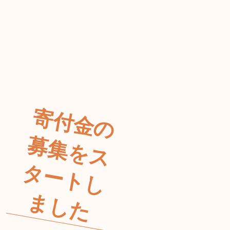
寄
付
金
の
集
を
ス
ー
ト
し
し
募
タ
ま
た