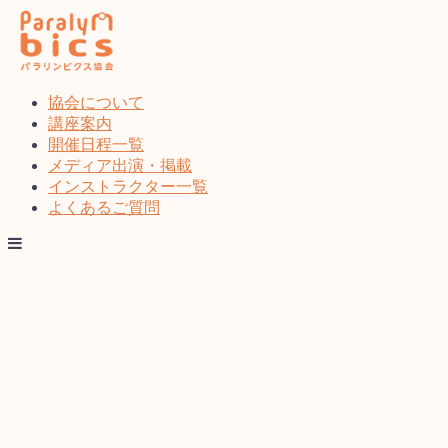
コ
ン
テ
ン
ツ
協会について
へ
講座案内
ス
開催日程一覧
キ
メディア出演・掲載
ッ
インストラクター一覧
プ
よくあるご質問