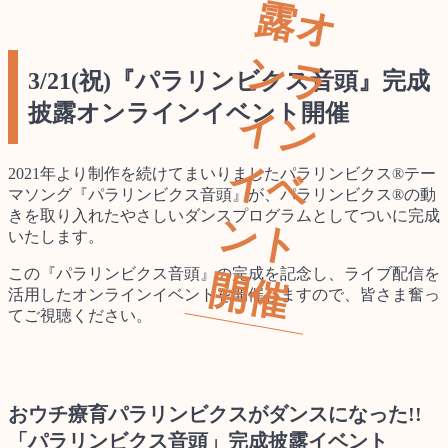
露
ン
3/21(祝)『パラリンビクス音頭』完成
披露オンラインイベント開催
イ
イ
2021年より制作を続けてまいりましたパラリンビクス®テー
マソング『パラリンビクス音頭』が、パラリンビクス®の動
きを取り入れたやさしいダンスプログラムとしてついに完成
ン
いたします。
この『パラリンビクス音頭』の完成を記念し、ライブ配信を
開
催
活用したオンラインイベントを開催しますので、皆さま奮っ
てご視聴ください。
おウチ療育パラリンビクスがダンスになった!!
「パラリンビクス音頭」完成披露イベント