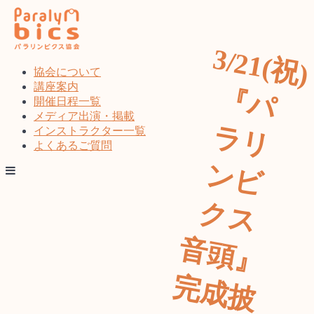
コ
ン
テ
3
/2
1
(
祝
)
パ
リ
ビ
ス
頭
』
成
披
オ
ラ
ン
ベ
ト
ン
ツ
協会について
へ
講座案内
『
ス
開催日程一覧
キ
メディア出演・掲載
ラ
ッ
インストラクター一覧
プ
よくあるご質問
ン
ク
音
完