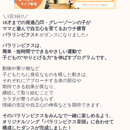
＼1日3分!!／
10才までの発達凸凹・グレーゾーンの子が
ママと遊んで自立心を育てるおウチ療育
パラリンビクス®
がダンスになりました♪
パラリンビクスは、
簡単・短時間でできるやさしい運動で
子どもの”やりとげる力”を伸ばすプログラムです。
動物や乗り物など
子どもたちに身近なものを模した動きは、
それぞれにアプローチする体の部位や
期待できる効果が異なり、
継続して取り組むことで
カラダが整うのみならず、
情緒の安定や自立心の伸長などを期待できます。
そのパラリンビクスをみんなで一緒に楽しめるよう、
オリジナルソング『パラリンビクス音頭』に合わせて
構成したダンスが完成しました！