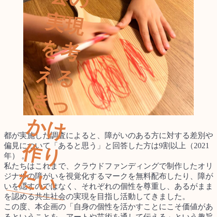
実
を
え
き
か
都が実施した調査によると、障がいのある方に対する差別や
偏見について「あると思う」と回答した方は9割以上（2021
作
年） 。
私たちはこれまで、クラウドファンディングで制作したオリ
た
い
ジナルの障がいを視覚化するマークを無料配布したり、障が
いを隠すのではなく、それぞれの個性を尊重し、あるがまま
を認める共生社会の実現を目指し活動してきました。
この度、本企画の「自身の個性を活かすことにこそ価値があ
るということを、アートや芸術を通して伝える」という趣旨