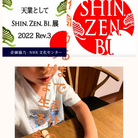
開
～
も
あ
が
ま
生
る
会