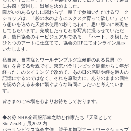
に共感・賛同し、出展を決めました。
障がいのあるなしに関わらず、親子で参加いただけるワーク
ショップは、「杉の木のようにスクスク育って欲しい」とい
う想いを込めた天然木使用の杉うちわに、思い思いに表現を
してもらいます。完成したうちわを写真に撮らせていただ
き、後日協会のキービジュアルである、「ハート」を模した
ひとつのアートに仕立てて、協会のHPにてオンライン展示
いたします。
私自身、自閉症とワールデンブルグ症候群のある⾧男（9
歳）を育てる母親です。東京パラリンピック開催から１年が
経ったこのタイミングで改めて、あの日の感動や絆を過去の
記憶にするのではなく、それを原動力に、ありのままの個性
を認め合える未来に繋ぐような時間にしたいと考えていま
す。
皆さまのご来場を心よりお待ちしております。
◆名称:NHK企画服部幸之助と作家たち『天業として
Sin.Zen.Bi』展2022 内
パラリンビクス協会主催、親子参加型アートワークショップ