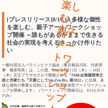
楽
む
[プレスリリース]8/14,18 多様な個性
を楽しむ、親子アートワークショッ
親
プ開催 ～誰もがあるがままで生きる
ア
社会の実現を考えるきっかけ作りた
い
ト
一般社団法人パラリンビクス協会（東京都品川区、代表理
ー
事 穐里明美）は、この度、2022年8月11日（木）～18日
（木）京王プラザホテルで開催される
「NHK企画服部幸之
シ
助と作家たち『天業としてSin.Zen.Bi』展2022」
に出展、多
様な個性の尊重を目的にした、親子参加型アートワークショ
ップを開催します。（ワークショップ開催日は、8/14と8/18
ッ
のみ）