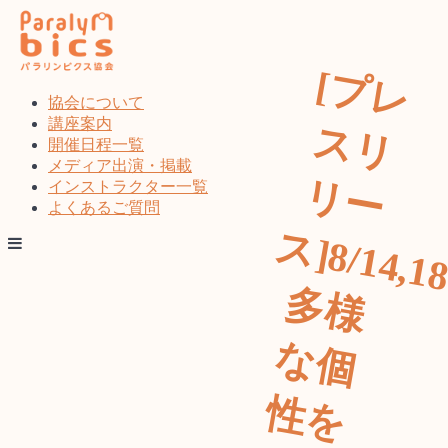
コ
ン
テ
[
プ
レ
リ
ー
]
8
/1
4
,1
8
様
個
を
し
、
子
ー
ワ
ク
ョ
プ
催
誰
が
る
ま
で
き
社
の
現
考
る
っ
け
り
ン
ツ
協会について
へ
講座案内
ス
ス
開催日程一覧
キ
メディア出演・掲載
リ
ッ
インストラクター一覧
プ
よくあるご質問
多
な
性