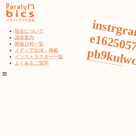
コ
ン
テ
i
l
i
l
i
ン
ツ
協会について
へ
講座案内
ス
開催日程一覧
キ
メディア出演・掲載
ッ
インストラクター一覧
プ
よくあるご質問