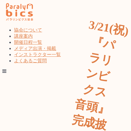
コ
ン
テ
3
/2
1
(
祝
)
パ
リ
ビ
ス
頭
』
成
披
オ
ラ
ン
ベ
ト
ン
ツ
協会について
へ
講座案内
『
ス
開催日程一覧
キ
メディア出演・掲載
ラ
ッ
インストラクター一覧
プ
よくあるご質問
ン
ク
音
完