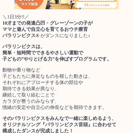
＼1日3分!!／
10才までの発達凸凹・グレーゾーンの子が
ママと遊んで自立心を育てるおウチ療育
パラリンビクス®
がダンスになりました♪
パラリンビクスは、
簡単・短時間でできるやさしい運動で
子どもの”やりとげる力”を伸ばすプログラムです。
動物や乗り物など
子どもたちに身近なものを模した動きは、
それぞれにアプローチする体の部位や
期待できる効果が異なり、
継続して取り組むことで
カラダが整うのみならず、
情緒の安定や自立心の伸長などを期待できます。
そのパラリンビクスをみんなで一緒に楽しめるよう、
オリジナルソング『パラリンビクス音頭』に合わせて
構成したダンスが完成しました！