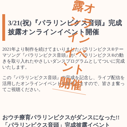
露
ン
3/21(祝)『パラリンビクス音頭』完成
披露オンラインイベント開催
イ
イ
2021年より制作を続けてまいりましたパラリンビクス®テー
マソング『パラリンビクス音頭』が、パラリンビクス®の動
きを取り入れたやさしいダンスプログラムとしてついに完成
ン
いたします。
この『パラリンビクス音頭』の完成を記念し、ライブ配信を
開
催
活用したオンラインイベントを開催しますので、皆さま奮っ
てご視聴ください。
おウチ療育パラリンビクスがダンスになった!!
「パラリンビクス音頭」完成披露イベント