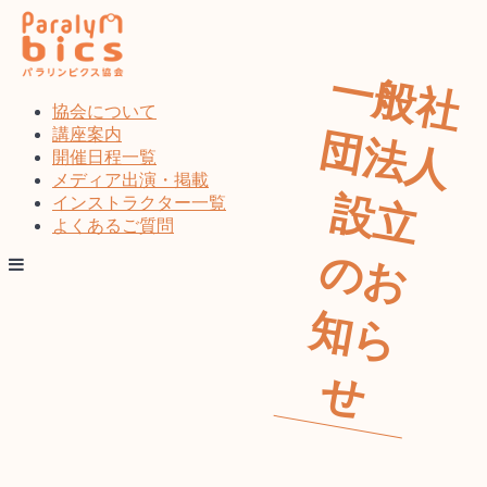
コ
ン
テ
一
般
社
法
人
立
お
ら
ン
ツ
協会について
へ
講座案内
団
ス
開催日程一覧
キ
メディア出演・掲載
設
ッ
インストラクター一覧
プ
よくあるご質問
の
知
せ