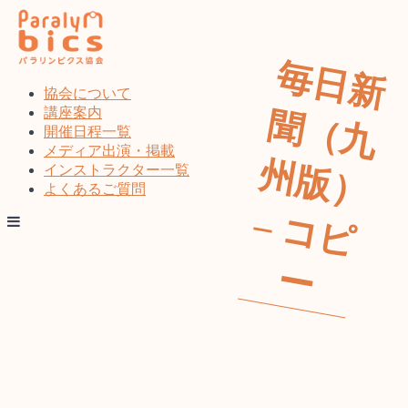
コ
ン
テ
毎
日
新
（
九
版
）
コ
ピ
ン
ツ
協会について
へ
講座案内
聞
ス
開催日程一覧
キ
メディア出演・掲載
州
ッ
インストラクター一覧
プ
よくあるご質問
–
ー