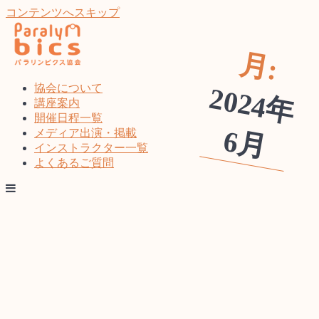
コンテンツへスキップ
月:
協会について
2
0
2
4
年
講座案内
開催日程一覧
6
月
メディア出演・掲載
インストラクター一覧
よくあるご質問