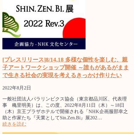
[プレスリリース]8/14,18 多様な個性を楽しむ、親
子アートワークショップ開催 ～誰もがあるがまま
で生きる社会の実現を考えるきっかけ作りたい
2022年8月2日
一般社団法人パラリンビクス協会（東京都品川区、代表理
事 穐里明美）は、この度、2022年8月11日（木）～18日
（木）京王プラザホテルで開催される「NHK企画服部幸之
助と作家たち『天業としてSin.Zen.Bi』展202…
続きを読む