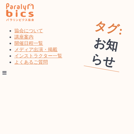
コ
ン
テ
タグ:
ン
ツ
協会について
へ
講座案内
お
知
ス
開催日程一覧
キ
メディア出演・掲載
ら
せ
ッ
インストラクター一覧
プ
よくあるご質問