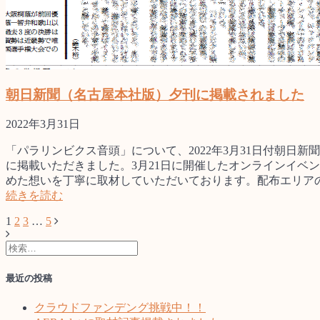
朝日新聞（名古屋本社版）夕刊に掲載されました
2022年3月31日
「パラリンビクス音頭」について、2022年3月31日付朝日新
に掲載いただきました。3月21日に開催したオンラインイベ
めた想いを丁寧に取材していただいております。配布エリア
続きを読む
固
1
固
2
固
3
…
固
5
投
定
定
定
定
稿
検
ペ
ペ
ペ
ペ
索:
ー
ー
ー
ー
ナ
最近の投稿
ジ
ジ
ジ
ジ
ビ
クラウドファンデング挑戦中！！
ゲ